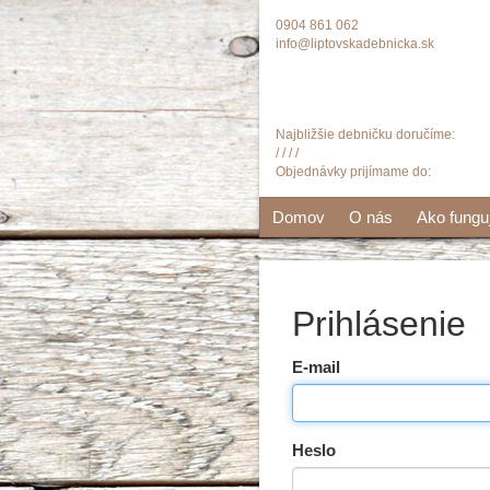
0904 861 062
info@liptovskadebnicka.sk
Najbližšie debničku doručíme:
/ / / /
Objednávky prijímame do:
Domov
O nás
Ako fung
Prihlásenie
E-mail
Heslo