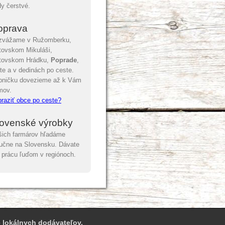
y čerstvé.
oprava
zvážame v Ružomberku,
tovskom Mikuláši,
ptovskom Hrádku,
Poprade
,
te a v dedinách po ceste.
bničku dovezieme až k Vám
mov.
raziť obce po ceste?
lovenské výrobky
šich farmárov hľadáme
učne na Slovensku. Dávate
 prácu ľuďom v regiónoch.
 lokálnych dodávateľov.