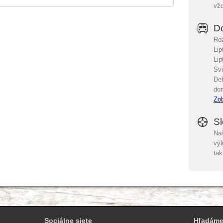
vžd
D
Ro
Lip
Li
Svi
De
do
Zob
S
Na
výl
tak
Sociálne siete
Hľadáme