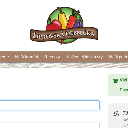
ujeme
Naši farmári
Recepty
Najčastejšie otázky
Naši partn
Váš 
Pozr
Zá
Naš
deň