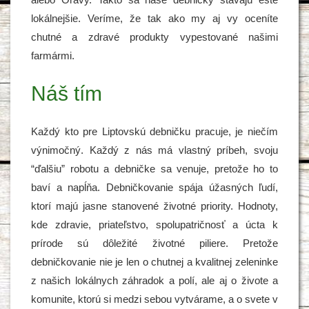
lokálnejšie. Veríme, že tak ako my aj vy oceníte
chutné a zdravé produkty vypestované našimi
farmármi.
Náš tím
Každý kto pre Liptovskú debničku pracuje, je niečím
výnimočný. Každý z nás má vlastný príbeh, svoju
“ďalšiu” robotu a debničke sa venuje, pretože ho to
baví a napĺňa. Debničkovanie spája úžasných ľudí,
ktorí majú jasne stanovené životné priority. Hodnoty,
kde zdravie, priateľstvo, spolupatričnosť a úcta k
prírode sú dôležité životné piliere. Pretože
debničkovanie nie je len o chutnej a kvalitnej zeleninke
z našich lokálnych záhradok a polí, ale aj o živote a
komunite, ktorú si medzi sebou vytvárame, a o svete v