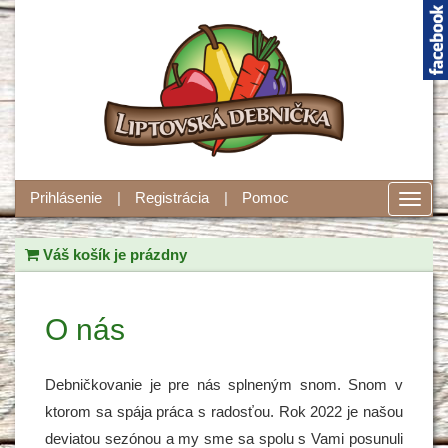
Prihlásenie
Registrácia
Pomoc
Toggl
navig
Váš košík je prázdny
O nás
Debničkovanie je pre nás splneným snom. Snom v
ktorom sa spája práca s radosťou. Rok 2022 je našou
deviatou sezónou a my sme sa spolu s Vami posunuli