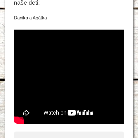
naše deti:
Danika a Agátka