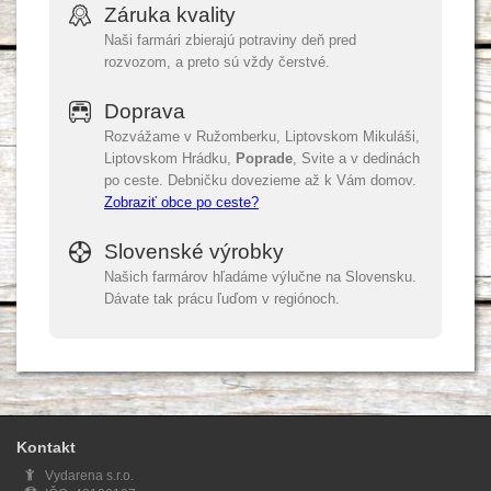
Záruka kvality
Naši farmári zbierajú potraviny deň pred
rozvozom, a preto sú vždy čerstvé.
Doprava
Rozvážame v Ružomberku, Liptovskom Mikuláši,
Liptovskom Hrádku,
Poprade
, Svite a v dedinách
po ceste. Debničku dovezieme až k Vám domov.
Zobraziť obce po ceste?
Slovenské výrobky
Našich farmárov hľadáme výlučne na Slovensku.
Dávate tak prácu ľuďom v regiónoch.
Kontakt
Vydarena s.r.o.